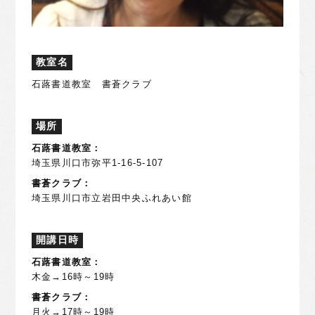
教室名
石蕗書道教室 書蒼クラブ
場所
石蕗書道教室：
埼玉県川口市弥平1-16-5-107
書蒼クラブ：
埼玉県川口市立岩田中央ふれあい館
開講日時
石蕗書道教室：
木金→16時～19時
書蒼クラブ：
月火→17時～19時