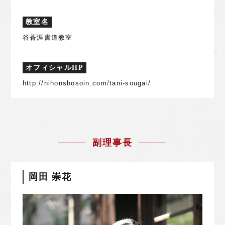
教室名
谷蒼涯書道教室
オフィシャルHP
http://nihonshosoin.com/tani-sougai/
副理事長
岡田 崇花