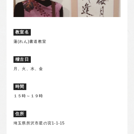
教室名
蓮(れん)書道教室
稽古日
月、火、水、金
時間
１５時～１９時
住所
埼玉県所沢市星の宮1-1-15