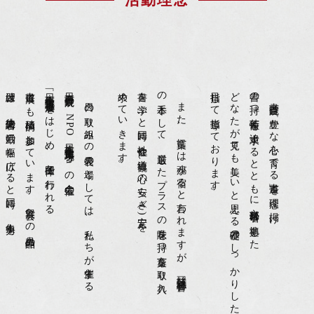
練習は、生徒諸君の活動の幅を広げると同時に、集中力を
書道展にも積極的に参加しています。展覧会への出品作品の
「日本藝術文化環境書道展」をはじめ、各団体で行われる
日本書蒼院展や、NPO日本藝術文化環境考solaの会主催の
日々の取り組みの発表の場としては、私たちが主催する
求めていきます。
書を学ぶと同時に社会性や道徳観、心の安らぎ(安定)を
の手本として、厳選したプラスの意味を持つ言葉を取り入れ、
また、言葉には魂が宿ると言われますが、競技雑誌「書蒼」
目指して指導しております。
どなたが見ても美しいと思える基礎のしっかりした文字を
書の持つ芸術性を追求するとともに文部科学省に準拠した
書蒼院は「豊かな心を育てる書道」を理念に掲げ、