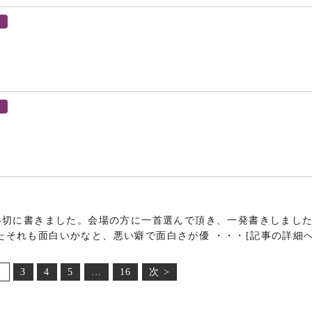
半切に書きました。会場の方に一首選んで頂き、一発書きしまし
たそれも面白いかなと、悪い癖で面白さが優 ・・・
[記事の詳細へ
2
3
4
5
…
16
次 >